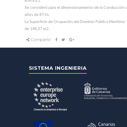
B.M.V.E.).
Se consideró para el dimensionamiento de la Conducción 
años de 87 l/s.
La Superficie de Ocupación del Dominio Público Marítimo-T
de 148,37 m2.
Compartir:
SISTEMA INGENIERIA