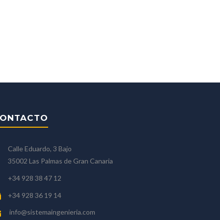
ONTACTO
Calle Eduardo, 3 Bajo
35002 Las Palmas de Gran Canaria
+34 928 38 47 12
+34 928 36 19 14
info@sistemaingenieria.com