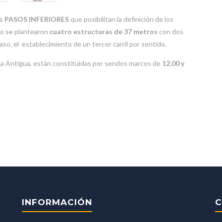
is
PASOS INFERIORES
que posibilitan la definición de los
llo se plantearon
cuatro estructuras de 37 metros
con dos
aso, el establecimiento de un tercer carril por sentido.
y la Antigua, están constituidas por sendos marcos de
12,00 y
INFORMACIÓN
C