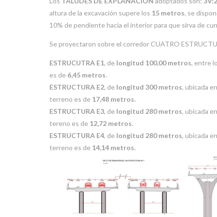
Los
TALUDES DE EXPLANACIÓN
adoptados son:
3V:
altura de la excavación supere los
15 metros
, se dispo
10% de pendiente hacia el interior para que sirva de cun
Se proyectaron sobre el corredor CUATRO ESTRUCTUR
ESTRUCUTRA E1
, de
longitud 100,00 metros
, entre 
es de
6,45 metros
.
ESTRUCTURA E2
, de
longitud 300 metros
, ubicada e
terreno es de
17,48 metros.
ESTRUCTURA E3
, de
longitud 280 metros
, ubicada e
tereno es de
12,72 metros.
ESTRUCTURA E4
, de
longitud 280 metros
, ubicada e
terreno es de
14,14 metros.