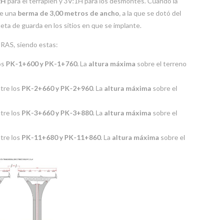
2H
para el terraplén y 3V:1H para los desmontes. Cuando la
ne una
berma de 3,00 metros de ancho
, a la que se dotó del
eta de guarda en los sitios en que se implante.
AS, siendo estas:
los
PK-1+600 y PK-1+760.
La
altura máxima
sobre el terreno
ntre los
PK-2+660 y PK-2+960
. La
altura máxima
sobre el
ntre los
PK-3+660 y PK-3+880.
La
altura máxima
sobre el
ntre los
PK-11+680 y PK-11+860
. La
altura máxima
sobre el