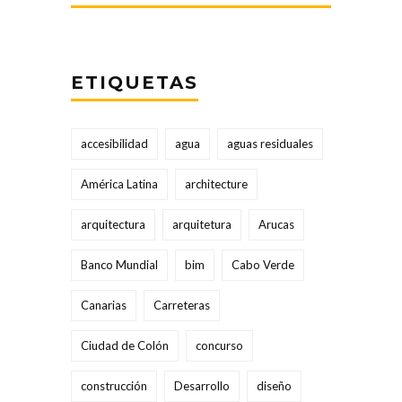
ETIQUETAS
accesibilidad
agua
aguas residuales
América Latina
architecture
arquitectura
arquitetura
Arucas
Banco Mundial
bim
Cabo Verde
Canarias
Carreteras
Ciudad de Colón
concurso
construcción
Desarrollo
diseño