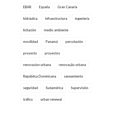
EBAR
España
Gran Canaria
hidráulica
infraestructura
ingeniería
licitación
medio ambiente
movilidad
Panamá
percolación
proyecto
proyectos
renovacion urbana
renovação urbana
República Dominicana
saneamiento
seguridad
Sudamérica
Supervisión
tráfico
urban renewal