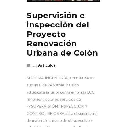
Supervisión e
inspección del
Proyecto
Renovación
Urbana de Colón
En
Artículos
SISTEMA INGENIERÍA, a través de su
sucursal de PANAMÁ, ha sido
adjudicataria junto con la empresa LCC
Ingeniería para los servicios de
<<SUPERVISIÓN, INSPECCIÓN Y
CONTROL DE OBRA para el suministro
de materiales, mano de obra, equipo y