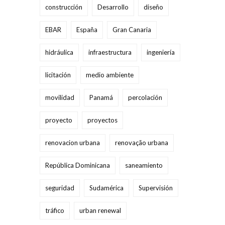
construcción
Desarrollo
diseño
EBAR
España
Gran Canaria
hidráulica
infraestructura
ingeniería
licitación
medio ambiente
movilidad
Panamá
percolación
proyecto
proyectos
renovacion urbana
renovação urbana
República Dominicana
saneamiento
seguridad
Sudamérica
Supervisión
tráfico
urban renewal