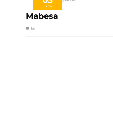
03
2014
Mabesa
En