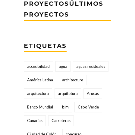
PROYECTOSÚLTIMOS
PROYECTOS
ETIQUETAS
accesibilidad
agua
aguas residuales
América Latina
architecture
arquitectura
arquitetura
Arucas
Banco Mundial
bim
Cabo Verde
Canarias
Carreteras
Ciudad de Colón
concurso