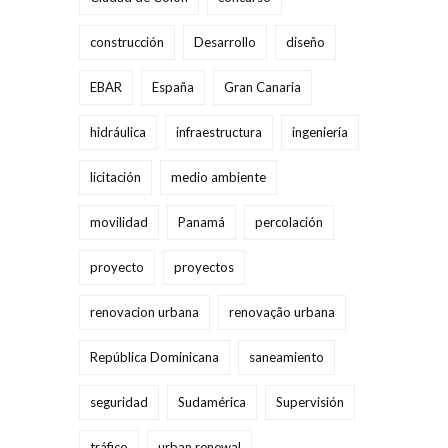
construcción
Desarrollo
diseño
EBAR
España
Gran Canaria
hidráulica
infraestructura
ingeniería
licitación
medio ambiente
movilidad
Panamá
percolación
proyecto
proyectos
renovacion urbana
renovação urbana
República Dominicana
saneamiento
seguridad
Sudamérica
Supervisión
tráfico
urban renewal