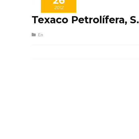
26
2012
Texaco Petrolífera, S
En