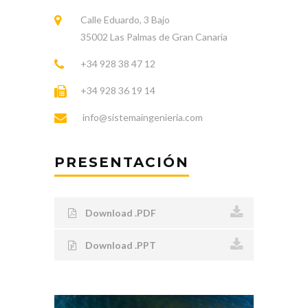
Calle Eduardo, 3 Bajo
35002 Las Palmas de Gran Canaria
+34 928 38 47 12
+34 928 36 19 14
info@sistemaingenieria.com
PRESENTACIÓN
Download .PDF
Download .PPT