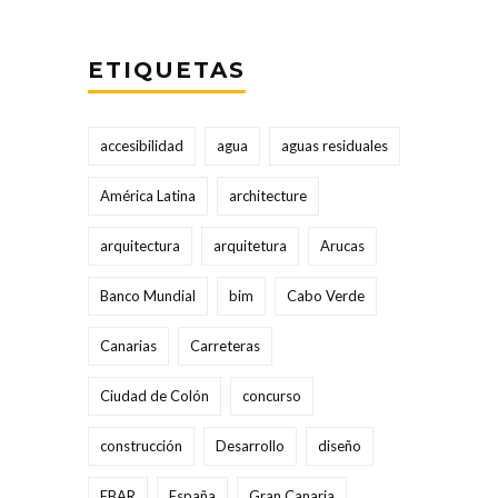
ETIQUETAS
accesibilidad
agua
aguas residuales
América Latina
architecture
arquitectura
arquitetura
Arucas
Banco Mundial
bim
Cabo Verde
Canarias
Carreteras
Ciudad de Colón
concurso
construcción
Desarrollo
diseño
EBAR
España
Gran Canaria