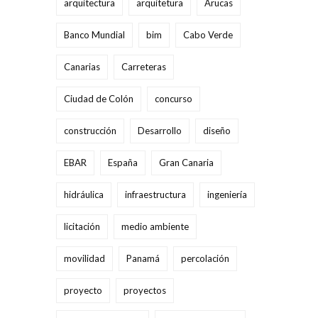
arquitectura
arquitetura
Arucas
Banco Mundial
bim
Cabo Verde
Canarias
Carreteras
Ciudad de Colón
concurso
construcción
Desarrollo
diseño
EBAR
España
Gran Canaria
hidráulica
infraestructura
ingeniería
licitación
medio ambiente
movilidad
Panamá
percolación
proyecto
proyectos