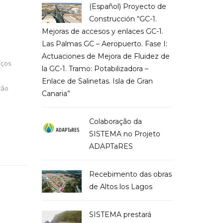
(Español) Proyecto de
Construcción “GC-1.
Mejoras de accesos y enlaces GC-1.
Las Palmas GC – Aeropuerto. Fase I:
Actuaciones de Mejora de Fluidez de
iços
la GC-1. Tramo: Potabilizadora –
Enlace de Salinetas. Isla de Gran
ção
Canaria”
Colaboração da
SISTEMA no Projeto
ADAPTaRES
Recebimento das obras
de Altos los Lagos
SISTEMA prestará