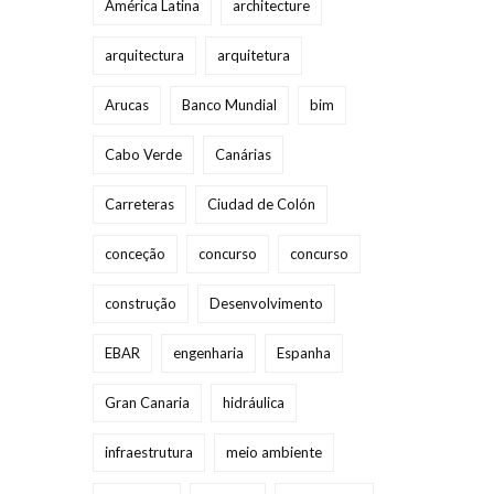
América Latina
architecture
arquitectura
arquitetura
Arucas
Banco Mundial
bim
Cabo Verde
Canárias
Carreteras
Ciudad de Colón
conceção
concurso
concurso
construção
Desenvolvimento
EBAR
engenharia
Espanha
Gran Canaria
hidráulica
infraestrutura
meio ambiente