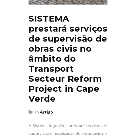
SISTEMA
prestará serviços
de supervisão de
obras civis no
âmbito do
Transport
Secteur Reform
Project in Cape
Verde
In
Artigo
A Sistema Ingenieria prestará serviços de
supervisão e fiscalização de obras civis no