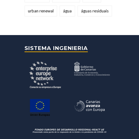
urban renewal
água
águas residuais
SISTEMA INGENIERIA