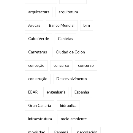
arquitectura
arquitetura
Arucas
Banco Mundial
bim
Cabo Verde
Canárias
Carreteras
Ciudad de Colón
conceção
concurso
concurso
construção
Desenvolvimento
EBAR
engenharia
Espanha
Gran Canaria
hidráulica
infraestrutura
meio ambiente
movilidad
Panamá
percolación