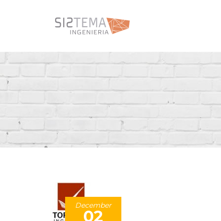
December
02