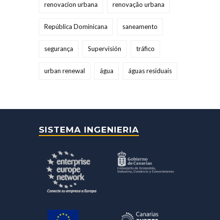
renovacion urbana
renovação urbana
República Dominicana
saneamento
segurança
Supervisión
tráfico
urban renewal
água
águas residuais
SISTEMA INGENIERIA